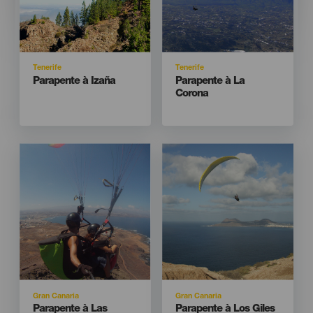
Isla
Isla
Tenerife
Tenerife
Titular
Titular
Parapente à Izaña
Parapente à La
Corona
Imagen
Imagen
Imagen
Imagen
Listado
Listado
Isla
Isla
Gran Canaria
Gran Canaria
Titular
Titular
Parapente à Las
Parapente à Los Giles