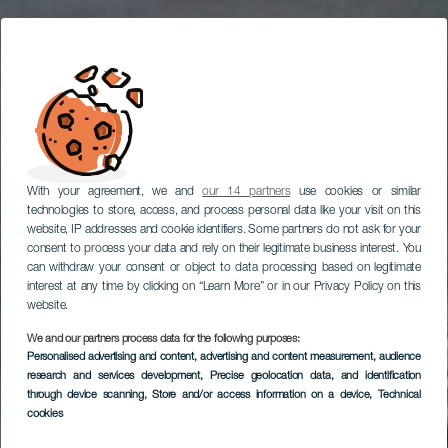
With your agreement, we and
our 14 partners
use cookies or similar
technologies to store, access, and process personal data like your visit on this
website, IP addresses and cookie identifiers. Some partners do not ask for your
consent to process your data and rely on their legitimate business interest. You
can withdraw your consent or object to data processing based on legitimate
interest at any time by clicking on “Learn More” or in our Privacy Policy on this
website.
We and our partners process data for the following purposes:
Personalised advertising and content, advertising and content measurement, audience
research and services development
, Precise geolocation data, and identification
through device scanning
, Store and/or access information on a device
, Technical
cookies