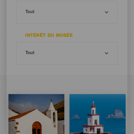
INTÉRÊT DU MUSÉE
Imagen
Imagen
Imagen
Imagen
Listado
Listado