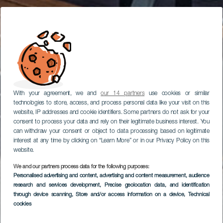
With your agreement, we and
our 14 partners
use cookies or similar
technologies to store, access, and process personal data like your visit on this
website, IP addresses and cookie identifiers. Some partners do not ask for your
consent to process your data and rely on their legitimate business interest. You
can withdraw your consent or object to data processing based on legitimate
interest at any time by clicking on “Learn More” or in our Privacy Policy on this
website.
We and our partners process data for the following purposes:
Personalised advertising and content, advertising and content measurement, audience
research and services development
, Precise geolocation data, and identification
through device scanning
, Store and/or access information on a device
, Technical
cookies