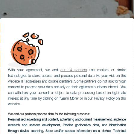
With your agreement, we and
our 14 partners
use cookies or similar
technologies to store, access, and process personal data like your visit on this
website, IP addresses and cookie identifiers. Some partners do not ask for your
consent to process your data and rely on their legitimate business interest. You
can withdraw your consent or object to data processing based on legitimate
interest at any time by clicking on “Learn More” or in our Privacy Policy on this
website.
We and our partners process data for the following purposes:
Personalised advertising and content, advertising and content measurement, audience
research and services development
, Precise geolocation data, and identification
through device scanning
, Store and/or access information on a device
, Technical