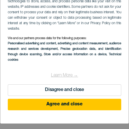
technologies to store, access, and process personal data like your visit on this
website, IP addresses and cookie identifiers. Some partners do not ask for your
consent to process your data and rely on their legitimate business interest. You
can withdraw your consent or object to data processing based on legitimate
interest at any time by clicking on “Learn More” or in our Privacy Policy on this
website.
We and our partners process data for the following purposes:
Personalised advertising and content, advertising and content measurement, audience
research and services development
, Precise geolocation data, and identification
through device scanning
, Store and/or access information on a device
, Technical
cookies
Learn More →
Disagree and close
Agree and close