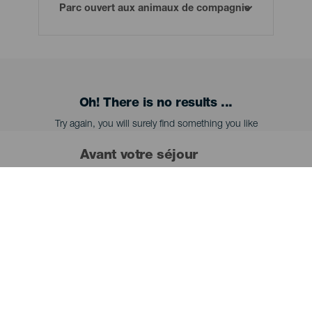
Oh! There is no results ...
Try again, you will surely find something you like
Avant votre séjour
Vérifiez que les documents
Contenido
de votre animal sont en
règle, et notamment
l’assurance obligatoire s’il
s’agit d’une race
dangereuse. Votre animal
doit également être pucé