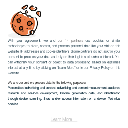
With your agreement, we and
our 14 partners
use cookies or similar
technologies to store, access, and process personal data like your visit on this
website, IP addresses and cookie identifiers. Some partners do not ask for your
consent to process your data and rely on their legitimate business interest. You
can withdraw your consent or object to data processing based on legitimate
interest at any time by clicking on “Learn More” or in our Privacy Policy on this
website.
We and our partners process data for the following purposes:
Personalised advertising and content, advertising and content measurement, audience
TENERIFE
research and services development
, Precise geolocation data, and identification
Mirador del Bailadero
through device scanning
, Store and/or access information on a device
, Technical
cookies
Learn More →