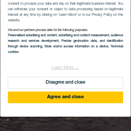
consent to process your data and rely on their legitimate business interest. You
can withdraw your consent or object to data processing based on legitimate
interest at any time by clicking on “Learn More” or in our Privacy Policy on this
website.
We and our partners process data for the following purposes:
Personalised advertising and content, advertising and content measurement, audience
research and services development
, Precise geolocation data, and identification
through device scanning
, Store and/or access information on a device
, Technical
cookies
Learn More →
Disagree and close
Agree and close