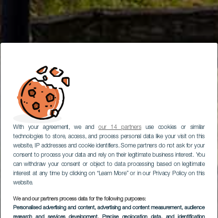
With your agreement, we and
our 14 partners
use cookies or similar
technologies to store, access, and process personal data like your visit on this
website, IP addresses and cookie identifiers. Some partners do not ask for your
consent to process your data and rely on their legitimate business interest. You
can withdraw your consent or object to data processing based on legitimate
interest at any time by clicking on “Learn More” or in our Privacy Policy on this
website.
We and our partners process data for the following purposes:
Personalised advertising and content, advertising and content measurement, audience
research and services development
, Precise geolocation data, and identification