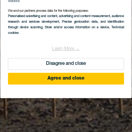
website.
We and our partners process data for the following purposes:
Personalised advertising and content, advertising and content measurement, audience
research and services development
Confital
, Precise geolocation data, and identification
through device scanning
, Store and/or access information on a device
, Technical
cookies
Learn More →
Disagree and close
Agree and close