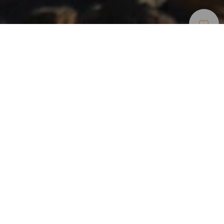
Parcours De Course En Montagne
>
Gran Canaria
Ce parcours longe la plage de Confital, la plage qui se
trouve le plus au nord de Gran Canaria. Proche de la
capitale Las Palmas, il est très facilement accessible.
Les sentiers sont sableux et forment deux boucles le long
de la plage, tout près de l'eau, qui offrent une vue à la fois
sur la ville et sur la plage. Après ces deux boucles, le
parcours vous fait grimper légèrement pour vous emmener
le long de la crête d'un volcan.
La proximité de Las Palmas et la sensation qu'il procure