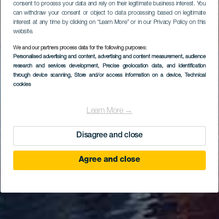
consent to process your data and rely on their legitimate business interest. You
can withdraw your consent or object to data processing based on legitimate
interest at any time by clicking on “Learn More” or in our Privacy Policy on this
website.
We and our partners process data for the following purposes:
Personalised advertising and content, advertising and content measurement, audience
research and services development
, Precise geolocation data, and identification
through device scanning
, Store and/or access information on a device
, Technical
cookies
Learn More →
Disagree and close
Agree and close