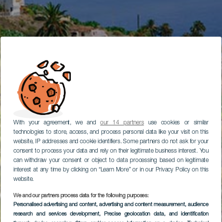
With your agreement, we and
our 14 partners
use cookies or similar
technologies to store, access, and process personal data like your visit on this
website, IP addresses and cookie identifiers. Some partners do not ask for your
consent to process your data and rely on their legitimate business interest. You
can withdraw your consent or object to data processing based on legitimate
interest at any time by clicking on “Learn More” or in our Privacy Policy on this
website.
We and our partners process data for the following purposes:
Personalised advertising and content, advertising and content measurement, audience
research and services development
, Precise geolocation data, and identification