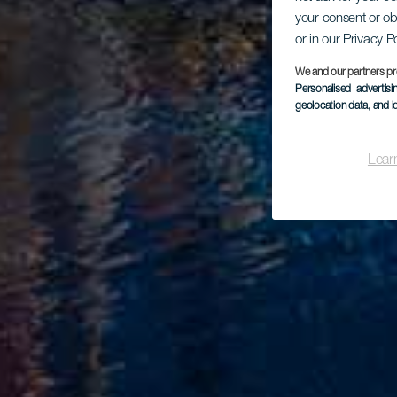
your consent or ob
or in our Privacy P
We and our partners pr
Personalised advertis
geolocation data, and i
Lear