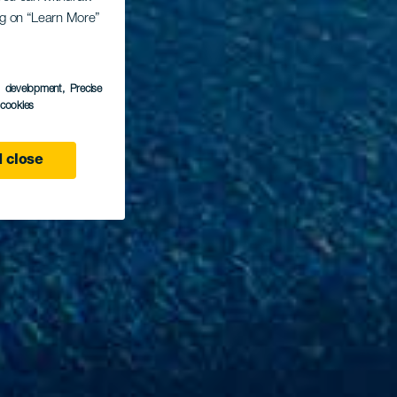
ing on “Learn More”
s development
, Precise
l cookies
 close