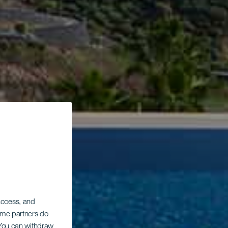
 access, and
Some partners do
. You can withdraw