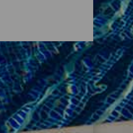
rêve dans un cadre paradisiaque ou
aire vos valises et mettre le cap sur les
c des paysages aussi variés que
 qui voyagent accompagnés, en couple ou
 Canaries, on trouve des hôtels pour tous