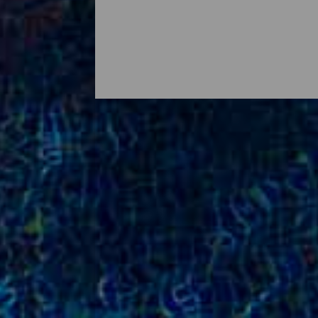
Des hôtels pour tous les
Une escapade romantique sur une plage à 
quelques jours pour déconnecter, faire du 
Canaries, la destination idéale pour vous
surprenants et une offre d'établissements
en famille, les aventuriers qui se déplace