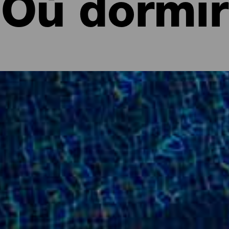
Où dormir
 goûts
perte de vue, des vacances en famille à la mer, un week-end de 
sport ou prendre le soleil. Vous n'avez pas besoin d'excuses pour f
 rendre heureux. Un lieu avec un climat tempéré toute l'année, ave
 hôteliers qui s'est adaptée à tous les types de touristes : ceux
nt seuls, les plus actifs ou les amoureux du calme et du relax. Aux