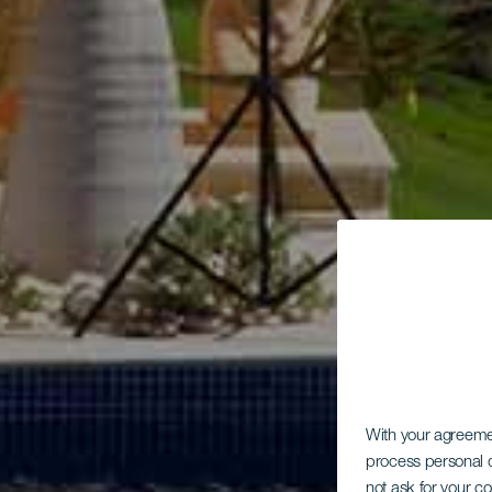
With your agreem
process personal d
not ask for your c