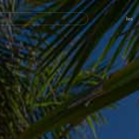
her
Navegación
principal
Îles