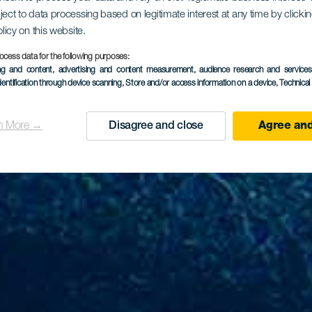
ject to data processing based on legitimate interest at any time by click
olicy on this website.
ocess data for the following purposes:
ing and content, advertising and content measurement, audience research and service
dentification through device scanning
, Store and/or access information on a device
, Technica
n More →
Disagree and close
Agree and