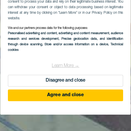
consent to process your data and rely on their legitimate business interest. You
can withdraw your consent or object to data processing based on legitimate
interest at any time by clicking on “Learn More” or in our Privacy Policy on this
website.
We and our partners process data for the following purposes:
Personalised advertising and content, advertising and content measurement, audience
research and services development
, Precise geolocation data, and identification
through device scanning
, Store and/or access information on a device
, Technical
cookies
Learn More →
Disagree and close
Agree and close