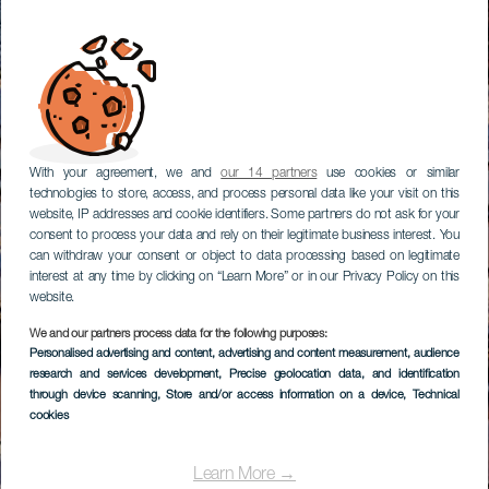
With your agreement, we and
our 14 partners
use cookies or similar
technologies to store, access, and process personal data like your visit on this
website, IP addresses and cookie identifiers. Some partners do not ask for your
consent to process your data and rely on their legitimate business interest. You
can withdraw your consent or object to data processing based on legitimate
interest at any time by clicking on “Learn More” or in our Privacy Policy on this
website.
We and our partners process data for the following purposes:
Personalised advertising and content, advertising and content measurement, audience
research and services development
, Precise geolocation data, and identification
through device scanning
, Store and/or access information on a device
, Technical
cookies
Learn More →