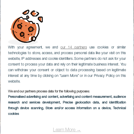
With your agreement, we and
our 14 partners
use cookies or similar
technologies to store, access, and process personal data like your visit on this
website, IP addresses and cookie identifiers. Some partners do not ask for your
consent to process your data and rely on their legitimate business interest. You
can withdraw your consent or object to data processing based on legitimate
interest at any time by clicking on “Learn More” or in our Privacy Policy on this
website.
We and our partners process data for the following purposes:
Personalised advertising and content, advertising and content measurement, audience
research and services development
, Precise geolocation data, and identification
through device scanning
, Store and/or access information on a device
, Technical
cookies
Learn More →