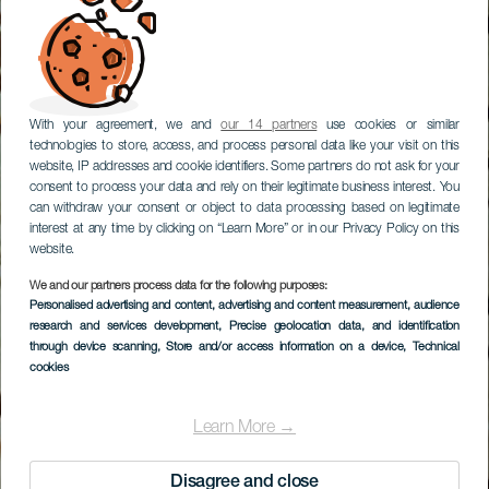
With your agreement, we and
our 14 partners
use cookies or similar
technologies to store, access, and process personal data like your visit on this
website, IP addresses and cookie identifiers. Some partners do not ask for your
consent to process your data and rely on their legitimate business interest. You
can withdraw your consent or object to data processing based on legitimate
interest at any time by clicking on “Learn More” or in our Privacy Policy on this
website.
We and our partners process data for the following purposes:
Personalised advertising and content, advertising and content measurement, audience
research and services development
, Precise geolocation data, and identification
through device scanning
, Store and/or access information on a device
, Technical
cookies
Learn More →
Disagree and close