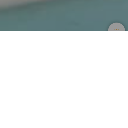
Hébergement
>
Gran Canaria
>
Maison rurale
En plein centre de Gran Canaria, face au Roque
Nublo
Au centre de Gran Canaria, l’endroit parfait pour visiter
toute l’île. Situé dans les montagnes de l’ouest, avec des
températures plus douces que dans le nord et l’est de l’île.
Un hébergement rénové de plus de 250 ans avec tout le
confort moderne. Passez un séjour inoubliable dans cette
maison rurale, déclarée « bien membre du patrimoine
historique de la Communauté Autonome des Canaries ».