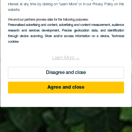
interest at any time by clicking on “Learn More” or in our Privacy Policy on this
website.
We and our partners process data for the following purposes:
Personalised advertising and content, advertising and content measurement, audience
GRAN CANARIA
research and services development
, Precise geolocation data, and identification
Pepita la de las flores
through device scanning
, Store and/or access information on a device
, Technical
cookies
Learn More →
Disagree and close
Agree and close