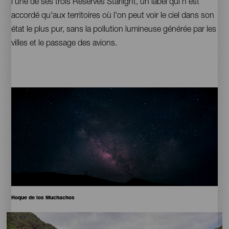
l'une de ses trois Réserves Starlight, un label qui n'est
accordé qu'aux territoires où l'on peut voir le ciel dans son
état le plus pur, sans la pollution lumineuse générée par les
villes et le passage des avions.
Imagen
Imagen
Escritorio
16:9
Pie
Roque de los Muchachos
de
Imagen
Imagen
foto
Escritorio