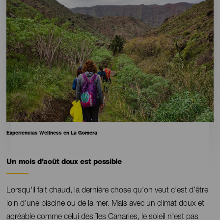
16:9
Pie
Experiencias Wellness en La Gomera
de
foto
Un mois d'août doux est possible
Contenido
Lorsqu'il fait chaud, la dernière chose qu’on veut c’est d’être
loin d’une piscine ou de la mer. Mais avec un climat doux et
agréable comme celui des îles Canaries, le soleil n'est pas