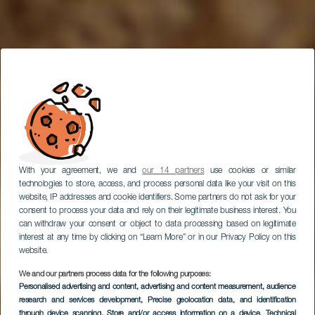
With your agreement, we and
our 14 partners
use cookies or similar
technologies to store, access, and process personal data like your visit on this
website, IP addresses and cookie identifiers. Some partners do not ask for your
consent to process your data and rely on their legitimate business interest. You
can withdraw your consent or object to data processing based on legitimate
interest at any time by clicking on “Learn More” or in our Privacy Policy on this
website.
We and our partners process data for the following purposes:
Personalised advertising and content, advertising and content measurement, audience
research and services development
, Precise geolocation data, and identification
through device scanning
, Store and/or access information on a device
, Technical