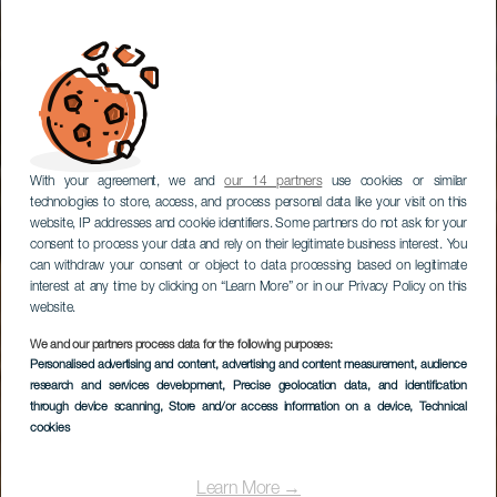
With your agreement, we and
our 14 partners
use cookies or similar
technologies to store, access, and process personal data like your visit on this
website, IP addresses and cookie identifiers. Some partners do not ask for your
consent to process your data and rely on their legitimate business interest. You
can withdraw your consent or object to data processing based on legitimate
interest at any time by clicking on “Learn More” or in our Privacy Policy on this
website.
We and our partners process data for the following purposes:
Personalised advertising and content, advertising and content measurement, audience
research and services development
, Precise geolocation data, and identification
through device scanning
, Store and/or access information on a device
, Technical
cookies
Learn More →