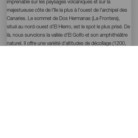
imprenable sur les paysages volcaniques et sur la
majestueuse côte de l’île la plus à l’ouest de l’archipel des
Canaries. Le sommet de Dos Hermanas (La Frontera),
situé au nord-ouest d’El Hierro, est le spot le plus prisé. De
là, nous survolons la vallée d’El Golfo et son amphithéâtre
naturel. Il offre une variété d’altitudes de décollage (1200,
1000, 800 et 600 mètres), idéale tant pour les débutants
que pour ceux qui veulent faire des acrobaties, et pour
voler dans des conditions météorologiques optimales
pendant des heures. La réputation d’El Hierro comme
destination de parapente est telle qu’elle organise chaque
année un rassemblement international.
Imágenes