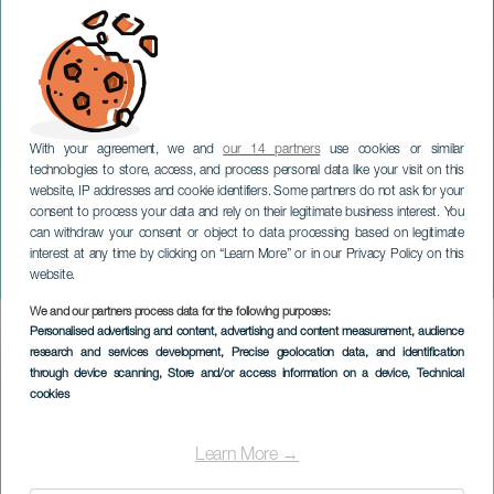
With your agreement, we and
our 14 partners
use cookies or similar
technologies to store, access, and process personal data like your visit on this
website, IP addresses and cookie identifiers. Some partners do not ask for your
consent to process your data and rely on their legitimate business interest. You
TENERIFE
can withdraw your consent or object to data processing based on legitimate
World Beer Festival -
interest at any time by clicking on “Learn More” or in our Privacy Policy on this
Santa Cruz
website.
We and our partners process data for the following purposes:
Imagen
Personalised advertising and content, advertising and content measurement, audience
Listado
research and services development
, Precise geolocation data, and identification
through device scanning
, Store and/or access information on a device
, Technical
cookies
Learn More →