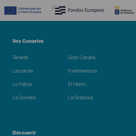
Menú
îles Canaries
Footer
Tenerife
Gran Canaria
Lanzarote
Fuerteventura
La Palma
El Hierro
La Gomera
La Graciosa
Découvrir