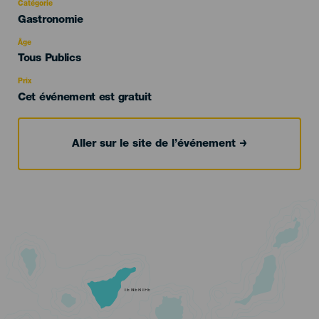
Catégorie
Categoría
Gastronomie
del
evento
Âge
Edad
Tous Publics
Recomendada
Prix
Cet événement est gratuit
Aller sur le site de l’événement
TENERIFE