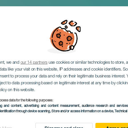
hiver
ent, we and
our 14 partners
use cookies or similar technologies to store,
ata like your visit on this website, IP addresses and cookie identifiers. 
onsent to process your data and rely on their legitimate business interest
ject to data processing based on legitimate interest at any time by click
olicy on this website.
ocess data for the following purposes:
ing and content, advertising and content measurement, audience research and service
ÉVÉNEMENT PASSÉ
dentification through device scanning
, Store and/or access information on a device
, Technica
05 February 2026