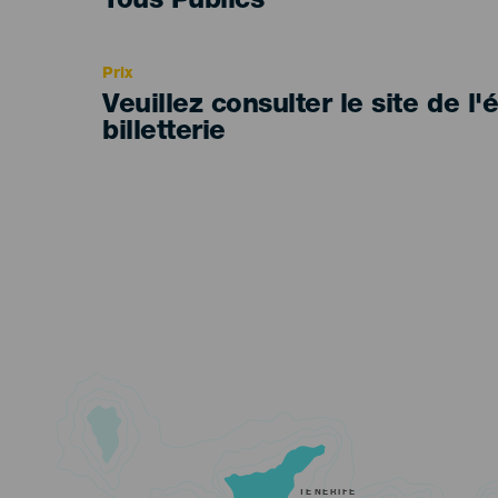
Edad
Tous Publics
Recomendada
Prix
Veuillez consulter le site de l
billetterie
TENERIFE