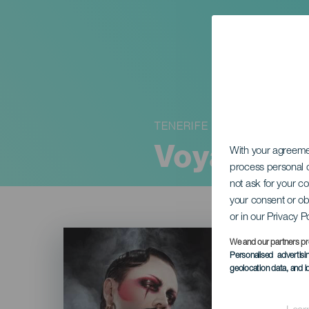
TENERIFE
Voyage d'
With your agreem
process personal d
not ask for your c
your consent or ob
or in our Privacy P
Imagen
Listado
We and our partners pr
Personalised advertis
geolocation data, and i