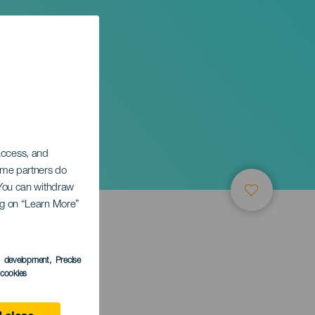
 access, and
Some partners do
. You can withdraw
ing on “Learn More”
s development
, Precise
l cookies