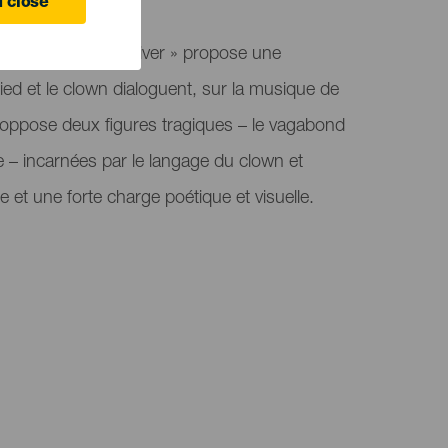
ife
 close
ranja, « Voyage d’hiver » propose une
ied et le clown dialoguent, sur la musique de
 oppose deux figures tragiques – le vagabond
oue – incarnées par le langage du clown et
 et une forte charge poétique et visuelle.