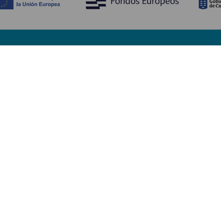
Découvrir
I
Mariages
Côtes et plages
A
Croisières
Culture
Ve
Gastronomie
Tourisme actif
H
Tous les articles