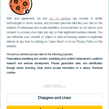
With your agreement, we and
our 14 partners
use cookies or similar
technologies to store, access, and process personal data like your visit on this
website, IP addresses and cookie identifiers. Some partners do not ask for your
consent to process your data and rely on their legitimate business interest. You
can withdraw your consent or object to data processing based on legitimate
TENERIFE
interest at any time by clicking on “Learn More” or in our Privacy Policy on this
Vitrines pour la culture
website.
We and our partners process data for the following purposes:
Imagen
Personalised advertising and content, advertising and content measurement, audience
Listado
research and services development
, Precise geolocation data, and identification
through device scanning
, Store and/or access information on a device
, Technical
cookies
Learn More →
Disagree and close