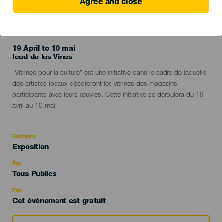
Agree and close
ÉVÉNEMENT PASSÉ
19 April to 10 mai
Localidad
Icod de los Vinos
Descripción
"Vitrines pour la culture" est une initiative dans le cadre de laquelle
del
des artistes locaux décoreront les vitrines des magasins
evento
participants avec leurs œuvres. Cette initiative se déroulera du 19
avril au 10 mai.
Catégorie
Categoría
Exposition
del
evento
Âge
Edad
Tous Publics
Recomendada
Prix
Cet événement est gratuit