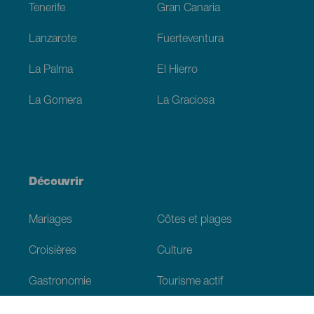
Tenerife
Gran Canaria
Lanzarote
Fuerteventura
La Palma
El Hierro
La Gomera
La Graciosa
Découvrir
Mariages
Côtes et plages
Croisières
Culture
Gastronomie
Tourisme actif
Tous les articles