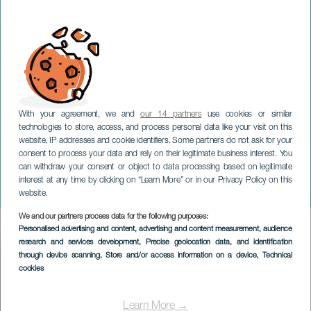
With your agreement, we and
our 14 partners
use cookies or similar
technologies to store, access, and process personal data like your visit on this
website, IP addresses and cookie identifiers. Some partners do not ask for your
consent to process your data and rely on their legitimate business interest. You
can withdraw your consent or object to data processing based on legitimate
TENERIFE
interest at any time by clicking on “Learn More” or in our Privacy Policy on this
The Vinyl is hot
website.
We and our partners process data for the following purposes:
Imagen
Personalised advertising and content, advertising and content measurement, audience
Listado
research and services development
, Precise geolocation data, and identification
through device scanning
, Store and/or access information on a device
, Technical
cookies
Learn More →