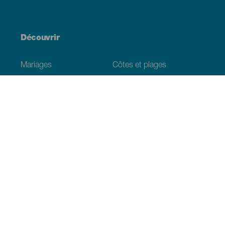
Découvrir
Mariages
Côtes et plages
Croisières
Culture
Gastronomie
Tourisme actif
Tous les articles
Informations pratiques
Agenda
Climat