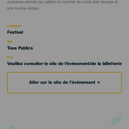
ambiance animée qui célèbre le coucher du soleil avec énergie et
une touche unique.
Catégorie
Categoría
Festival
del
evento
Âge
Edad
Tous Publics
Recomendada
Prix
Veuillez consulter le site de l'événement/de la billetterie
Aller sur le site de l’événement