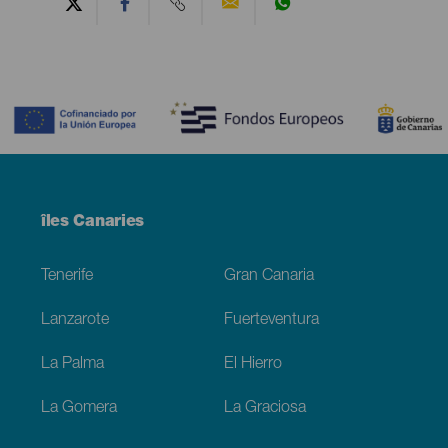
Contenido
Menú
îles Canaries
Footer
Tenerife
Gran Canaria
Lanzarote
Fuerteventura
La Palma
El Hierro
La Gomera
La Graciosa