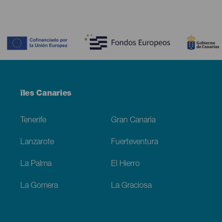
Contenido
Menú
îles Canaries
Footer
Tenerife
Gran Canaria
Lanzarote
Fuerteventura
La Palma
El Hierro
La Gomera
La Graciosa