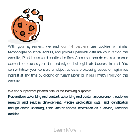
With your agreement, we and
our 14 partners
use cookies or similar
technologies to store, access, and process personal data like your visit on this
website, IP addresses and cookie identifiers. Some partners do not ask for your
consent to process your data and rely on their legitimate business interest. You
can withdraw your consent or object to data processing based on legitimate
TENERIFE
interest at any time by clicking on “Learn More” or in our Privacy Policy on this
Solo palique on tour
website.
We and our partners process data for the following purposes:
Imagen
Personalised advertising and content, advertising and content measurement, audience
Listado
research and services development
, Precise geolocation data, and identification
through device scanning
, Store and/or access information on a device
, Technical
cookies
Learn More →