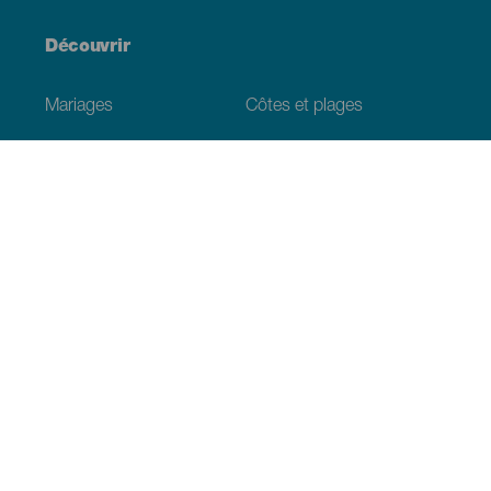
Découvrir
Mariages
Côtes et plages
Croisières
Culture
Gastronomie
Tourisme actif
Tous les articles
Informations pratiques
Agenda
Climat
Venir aux Canaries
Restaurants