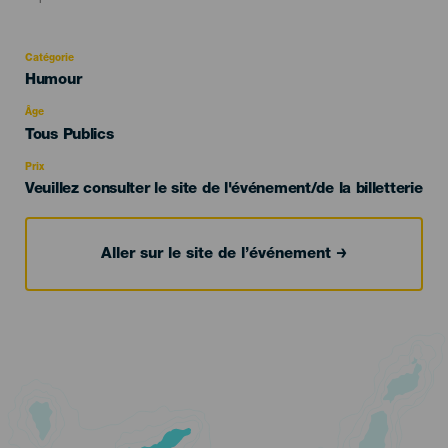
Catégorie
Categoría
Humour
del
evento
Âge
Edad
Tous Publics
Recomendada
Prix
Veuillez consulter le site de l'événement/de la billetterie
Aller sur le site de l’événement