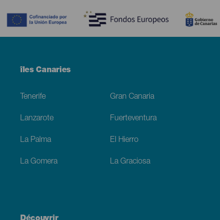
Contenido
Menú
îles Canaries
Footer
Tenerife
Gran Canaria
Lanzarote
Fuerteventura
La Palma
El Hierro
La Gomera
La Graciosa
Découvrir