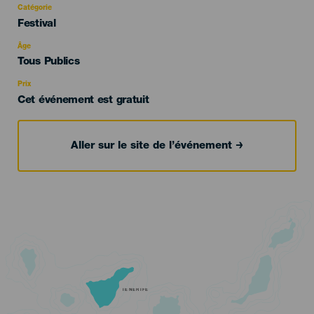
Catégorie
Categoría
Festival
del
evento
Âge
Edad
Tous Publics
Recomendada
Prix
Cet événement est gratuit
Aller sur le site de l’événement
TENERIFE