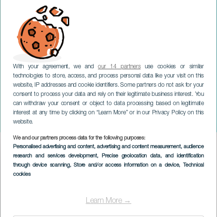
With your agreement, we and
our 14 partners
use cookies or similar
technologies to store, access, and process personal data like your visit on this
website, IP addresses and cookie identifiers. Some partners do not ask for your
consent to process your data and rely on their legitimate business interest. You
can withdraw your consent or object to data processing based on legitimate
TENERIFE
interest at any time by clicking on “Learn More” or in our Privacy Policy on this
Reggae Can Festival
website.
We and our partners process data for the following purposes:
Imagen
Personalised advertising and content, advertising and content measurement, audience
Listado
research and services development
, Precise geolocation data, and identification
through device scanning
, Store and/or access information on a device
, Technical
cookies
Learn More →