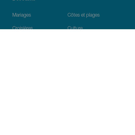
Mariages
Côtes et plages
Croisières
Culture
Gastronomie
Tourisme actif
Tous les articles
Informations pratiques
Agenda
Climat
Venir aux Canaries
Restaurants
Hébergements
L’archipel