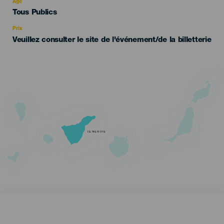
evento
Âge
Edad
Tous Publics
Recomendada
Prix
Veuillez consulter le site de l'événement/de la billetterie
TENERIFE