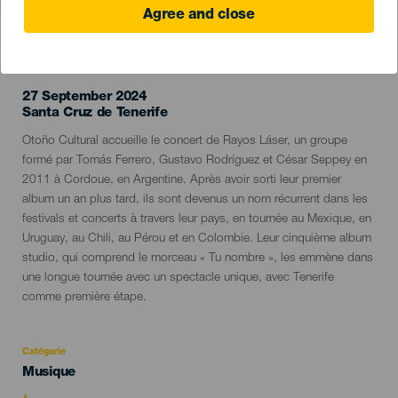
Agree and close
ÉVÉNEMENT PASSÉ
27 September 2024
Localidad
Santa Cruz de Tenerife
Descripción
Otoño Cultural accueille le concert de Rayos Láser, un groupe
del
formé par Tomás Ferrero, Gustavo Rodríguez et César Seppey en
evento
2011 à Cordoue, en Argentine. Après avoir sorti leur premier
album un an plus tard, ils sont devenus un nom récurrent dans les
festivals et concerts à travers leur pays, en tournée au Mexique, en
Uruguay, au Chili, au Pérou et en Colombie. Leur cinquième album
studio, qui comprend le morceau « Tu nombre », les emmène dans
une longue tournée avec un spectacle unique, avec Tenerife
comme première étape.
Catégorie
Categoría
Musique
del