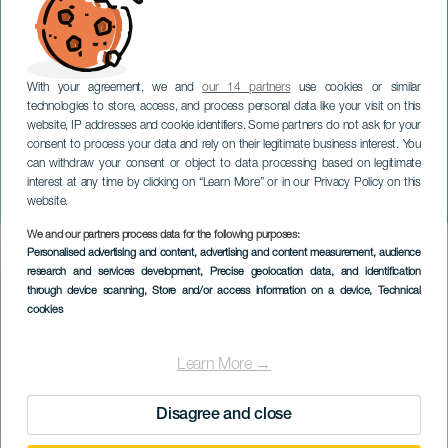
With your agreement, we and
our 14 partners
use cookies or similar
technologies to store, access, and process personal data like your visit on this
website, IP addresses and cookie identifiers. Some partners do not ask for your
consent to process your data and rely on their legitimate business interest. You
can withdraw your consent or object to data processing based on legitimate
TENERIFE
interest at any time by clicking on “Learn More” or in our Privacy Policy on this
Rayos Laser en concert
website.
We and our partners process data for the following purposes:
Imagen
Personalised advertising and content, advertising and content measurement, audience
Listado
research and services development
, Precise geolocation data, and identification
through device scanning
, Store and/or access information on a device
, Technical
cookies
Learn More →
Disagree and close