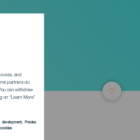
de
 access, and
Some partners do
. You can withdraw
ing on “Learn More”
s development
, Precise
l cookies