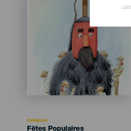
Lear
Catégorie
Categoría
Fêtes Populaires