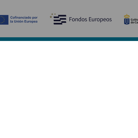
Découvrir
I
Mariages
Côtes et plages
A
Croisières
Culture
Ve
Gastronomie
Tourisme actif
H
Tous les articles