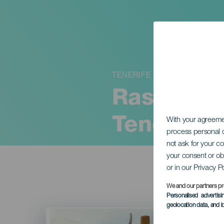
TENERIFE
Rassembl
Tenerife
With your agreem
process personal d
not ask for your c
your consent or ob
or in our Privacy P
We and our partners pr
Personalised advertis
geolocation data, and i
Imagen
Listado