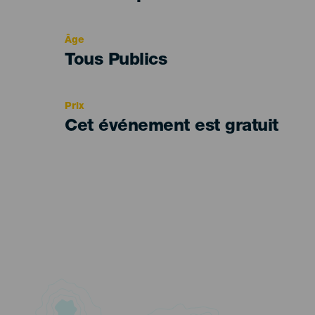
del
evento
Âge
Edad
Tous Publics
Recomendada
Prix
Cet événement est gratuit