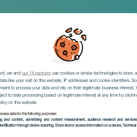
ement des Libreas 
ent, we and
our 14 partners
use cookies or similar technologies to store,
ata like your visit on this website, IP addresses and cookie identifiers. 
onsent to process your data and rely on their legitimate business interest
ject to data processing based on legitimate interest at any time by click
olicy on this website.
ocess data for the following purposes:
ÉVÉNEMENT PASSÉ
ing and content, advertising and content measurement, audience research and service
dentification through device scanning
, Store and/or access information on a device
, Technica
9 to 14 June