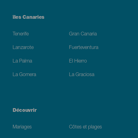
Menú
îles Canaries
Footer
Tenerife
Gran Canaria
Lanzarote
Fuerteventura
La Palma
El Hierro
La Gomera
La Graciosa
Découvrir
Mariages
Côtes et plages