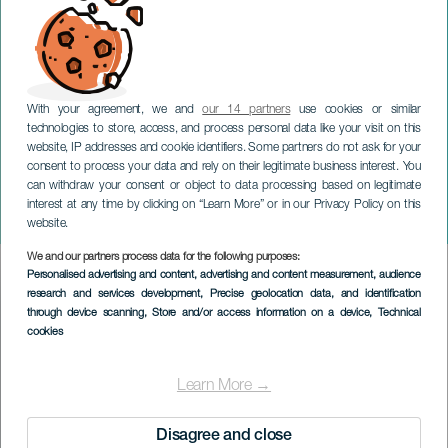
With your agreement, we and
our 14 partners
use cookies or similar
technologies to store, access, and process personal data like your visit on this
website, IP addresses and cookie identifiers. Some partners do not ask for your
consent to process your data and rely on their legitimate business interest. You
can withdraw your consent or object to data processing based on legitimate
TENERIFE
interest at any time by clicking on “Learn More” or in our Privacy Policy on this
Piña Millo Fest
website.
We and our partners process data for the following purposes:
Imagen
Personalised advertising and content, advertising and content measurement, audience
Listado
research and services development
, Precise geolocation data, and identification
through device scanning
, Store and/or access information on a device
, Technical
cookies
Learn More →
Disagree and close