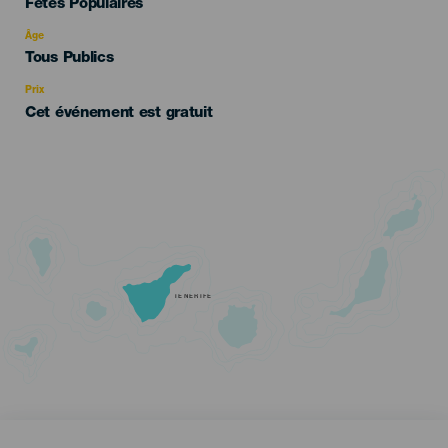
Categoría
Fêtes Populaires
del
evento
Âge
Edad
Tous Publics
Recomendada
Prix
Cet événement est gratuit
TENERIFE