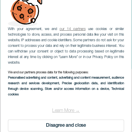
With your agreement, we and
our 14 partners
use cookies or similar
technologies to store, access, and process personal data like your visit on this
website, IP addresses and cookie identifiers. Some partners do not ask for your
consent to process your data and rely on their legitimate business interest. You
TENERIFE
can withdraw your consent or object to data processing based on legitimate
Paseo Romero de Agua
interest at any time by clicking on “Learn More” or in our Privacy Policy on this
García
website.
We and our partners process data for the following purposes:
Imagen
Personalised advertising and content, advertising and content measurement, audience
Listado
research and services development
, Precise geolocation data, and identification
through device scanning
, Store and/or access information on a device
, Technical
cookies
Learn More →
Disagree and close