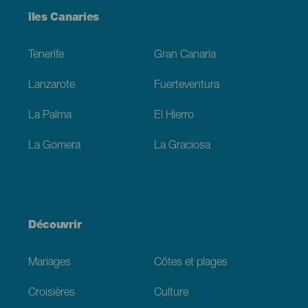
Menú
îles Canaries
Footer
Tenerife
Gran Canaria
Lanzarote
Fuerteventura
La Palma
El Hierro
La Gomera
La Graciosa
Découvrir
Mariages
Côtes et plages
Croisières
Culture