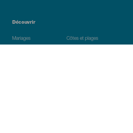
Découvrir
Mariages
Côtes et plages
Croisières
Culture
Gastronomie
Tourisme actif
Tous les articles
Informations pratiques
Agenda
Climat