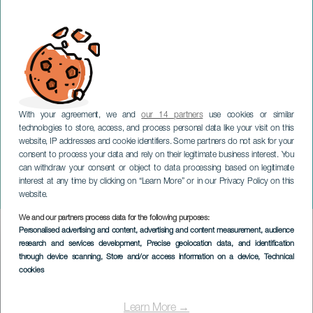
With your agreement, we and
our 14 partners
use cookies or similar
technologies to store, access, and process personal data like your visit on this
website, IP addresses and cookie identifiers. Some partners do not ask for your
consent to process your data and rely on their legitimate business interest. You
TENERIFE
can withdraw your consent or object to data processing based on legitimate
Parcours théâtral Pinacos
interest at any time by clicking on “Learn More” or in our Privacy Policy on this
: L'Autre Perspective,
website.
We and our partners process data for the following purposes:
Imagen
Personalised advertising and content, advertising and content measurement, audience
Listado
research and services development
, Precise geolocation data, and identification
through device scanning
, Store and/or access information on a device
, Technical
cookies
Learn More →