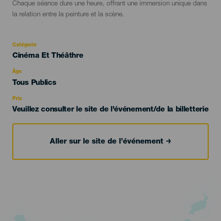
Chaque séance dure une heure, offrant une immersion unique dans
la relation entre la peinture et la scène.
Catégorie
Categoría
Cinéma Et Théâthre
del
evento
Âge
Edad
Tous Publics
Recomendada
Prix
Veuillez consulter le site de l'événement/de la billetterie
Aller sur le site de l’événement