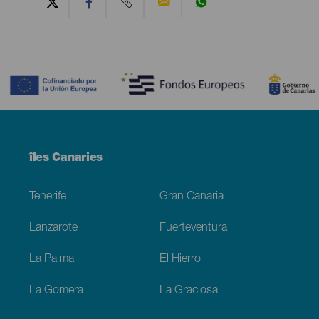
Contenido
Menú
îles Canaries
Footer
Tenerife
Gran Canaria
Lanzarote
Fuerteventura
La Palma
El Hierro
La Gomera
La Graciosa