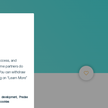
 access, and
Some partners do
. You can withdraw
ing on “Learn More”
s development
, Precise
l cookies