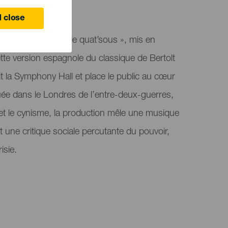
ife
 close
oproduit « L’Opéra de quat’sous », mis en
te version espagnole du classique de Bertolt
tit la Symphony Hall et place le public au cœur
uée dans le Londres de l’entre-deux-guerres,
et le cynisme, la production mêle une musique
t une critique sociale percutante du pouvoir,
isie.