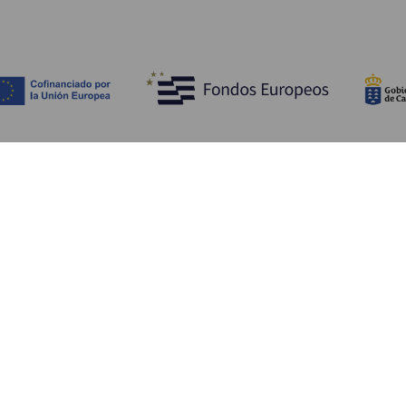
Découvrir
I
Mariages
Côtes et plages
A
Croisières
Culture
Ve
Gastronomie
Tourisme actif
H
Tous les articles