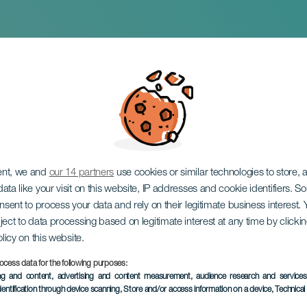
e quat'sous
ent, we and
our 14 partners
use cookies or similar technologies to store,
ata like your visit on this website, IP addresses and cookie identifiers. 
onsent to process your data and rely on their legitimate business interest
ject to data processing based on legitimate interest at any time by click
olicy on this website.
ocess data for the following purposes:
ÉVÉNEMENT PASSÉ
ing and content, advertising and content measurement, audience research and service
dentification through device scanning
, Store and/or access information on a device
, Technica