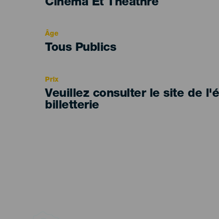
Categoría
Cinéma Et Théâthre
del
evento
Âge
Edad
Tous Publics
Recomendada
Prix
Veuillez consulter le site de l
billetterie