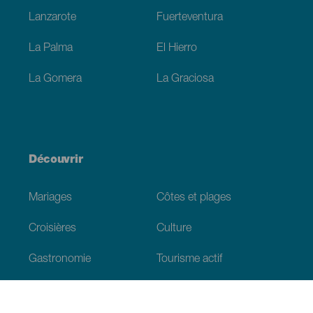
Lanzarote
Fuerteventura
La Palma
El Hierro
La Gomera
La Graciosa
Découvrir
Mariages
Côtes et plages
Croisières
Culture
Gastronomie
Tourisme actif
Tous les articles