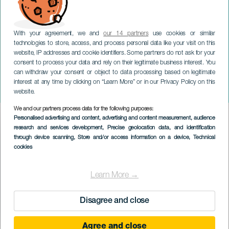
With your agreement, we and
our 14 partners
use cookies or similar
technologies to store, access, and process personal data like your visit on this
website, IP addresses and cookie identifiers. Some partners do not ask for your
consent to process your data and rely on their legitimate business interest. You
can withdraw your consent or object to data processing based on legitimate
TENERIFE
interest at any time by clicking on “Learn More” or in our Privacy Policy on this
Liga Mapfre Tenis playa
website.
We and our partners process data for the following purposes:
Imagen
Personalised advertising and content, advertising and content measurement, audience
Listado
research and services development
, Precise geolocation data, and identification
through device scanning
, Store and/or access information on a device
, Technical
cookies
Learn More →
Disagree and close
Agree and close