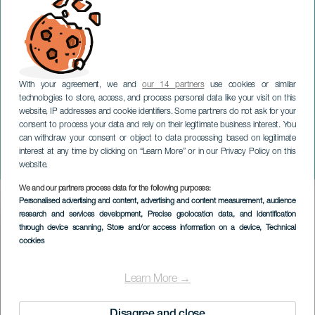
With your agreement, we and
our 14 partners
use cookies or similar
technologies to store, access, and process personal data like your visit on this
website, IP addresses and cookie identifiers. Some partners do not ask for your
consent to process your data and rely on their legitimate business interest. You
can withdraw your consent or object to data processing based on legitimate
TENERIFE
interest at any time by clicking on “Learn More” or in our Privacy Policy on this
Le Mexique en septembre
website.
We and our partners process data for the following purposes:
Imagen
Personalised advertising and content, advertising and content measurement, audience
Listado
research and services development
, Precise geolocation data, and identification
through device scanning
, Store and/or access information on a device
, Technical
cookies
Learn More →