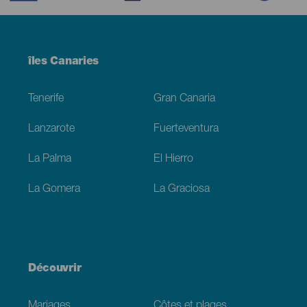
Menú
îles Canaries
Footer
Tenerife
Gran Canaria
Lanzarote
Fuerteventura
La Palma
El Hierro
La Gomera
La Graciosa
Découvrir
Mariages
Côtes et plages