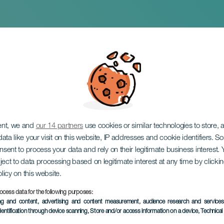
era Race
ent, we and
our 14 partners
use cookies or similar technologies to store,
ata like your visit on this website, IP addresses and cookie identifiers. 
onsent to process your data and rely on their legitimate business interest
ject to data processing based on legitimate interest at any time by click
olicy on this website.
ocess data for the following purposes:
ÉVÉNEMENT PASSÉ
ing and content, advertising and content measurement, audience research and service
dentification through device scanning
, Store and/or access information on a device
, Technica