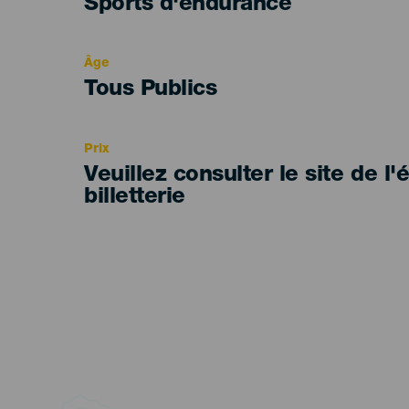
Categoría
Sports d'endurance
del
evento
Âge
Edad
Tous Publics
Recomendada
Prix
Veuillez consulter le site de l
billetterie