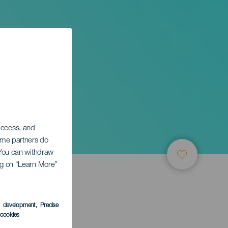
 access, and
Some partners do
. You can withdraw
ing on “Learn More”
s development
, Precise
l cookies