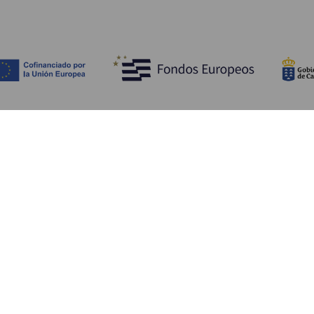
Découvrir
I
Mariages
Côtes et plages
A
Croisières
Culture
Ve
Gastronomie
Tourisme actif
H
Tous les articles