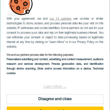
With your agreement, we and
our 14 partners
use cookies or similar
technologies to store, access, and process personal data like your visit on this
website, IP addresses and cookie identifiers. Some partners do not ask for your
consent to process your data and rely on their legitimate business interest. You
can withdraw your consent or object to data processing based on legitimate
TENERIFE
interest at any time by clicking on “Learn More” or in our Privacy Policy on this
Héritage à 360°
website.
We and our partners process data for the following purposes:
Imagen
Personalised advertising and content, advertising and content measurement, audience
Listado
research and services development
, Precise geolocation data, and identification
through device scanning
, Store and/or access information on a device
, Technical
cookies
Learn More →
Disagree and close