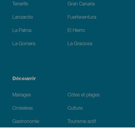
Tenerife
Gran Canaria
Lanzarote
Fuerteventura
La Palma
El Hierro
La Gomera
La Graciosa
Découvrir
Mariages
Côtes et plages
Croisières
Culture
Gastronomie
Tourisme actif