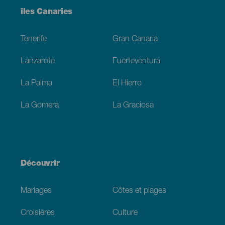
Menú
îles Canaries
Footer
Tenerife
Gran Canaria
Lanzarote
Fuerteventura
La Palma
El Hierro
La Gomera
La Graciosa
Découvrir
Mariages
Côtes et plages
Croisières
Culture