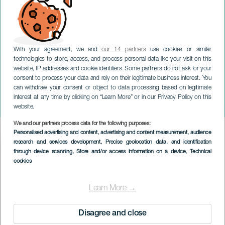
With your agreement, we and
our 14 partners
use cookies or similar
technologies to store, access, and process personal data like your visit on this
website, IP addresses and cookie identifiers. Some partners do not ask for your
consent to process your data and rely on their legitimate business interest. You
TENERIFE
can withdraw your consent or object to data processing based on legitimate
Foire artisanale de San
interest at any time by clicking on “Learn More” or in our Privacy Policy on this
Antonio Abad
website.
We and our partners process data for the following purposes:
Imagen
Personalised advertising and content, advertising and content measurement, audience
Listado
research and services development
, Precise geolocation data, and identification
through device scanning
, Store and/or access information on a device
, Technical
cookies
Learn More →
Disagree and close