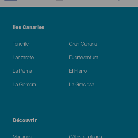
Menú
îles Canaries
Footer
Tenerife
Gran Canaria
Lanzarote
Fuerteventura
La Palma
El Hierro
La Gomera
La Graciosa
Découvrir
Mariages
Côtes et plages