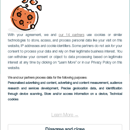
With your agreement, we and
our 14 partners
use cookies or similar
technologies to store, access, and process personal data like your visit on this
website, IP addresses and cookie identifiers. Some partners do not ask for your
consent to process your data and rely on their legitimate business interest. You
TENERIFE
can withdraw your consent or object to data processing based on legitimate
Fêtes en l'honneur de la
interest at any time by clicking on “Learn More” or in our Privacy Policy on this
Vierge de la Rose
website.
We and our partners process data for the following purposes:
Imagen
Personalised advertising and content, advertising and content measurement, audience
Listado
research and services development
, Precise geolocation data, and identification
through device scanning
, Store and/or access information on a device
, Technical
cookies
Learn More →