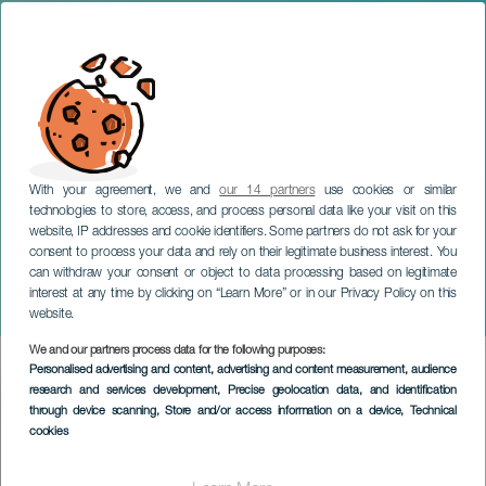
With your agreement, we and
our 14 partners
use cookies or similar
technologies to store, access, and process personal data like your visit on this
website, IP addresses and cookie identifiers. Some partners do not ask for your
consent to process your data and rely on their legitimate business interest. You
can withdraw your consent or object to data processing based on legitimate
TENERIFE
interest at any time by clicking on “Learn More” or in our Privacy Policy on this
Fêtes de La Caleta
website.
We and our partners process data for the following purposes:
Imagen
Personalised advertising and content, advertising and content measurement, audience
Listado
research and services development
, Precise geolocation data, and identification
through device scanning
, Store and/or access information on a device
, Technical
cookies