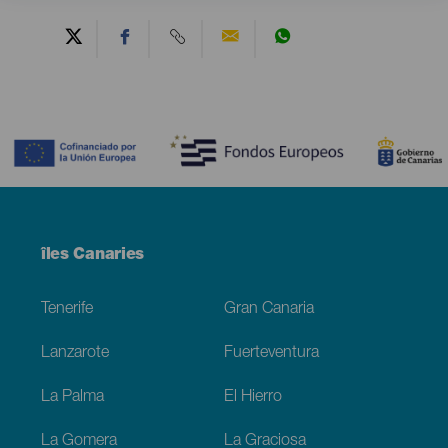
Contenido
Menú
îles Canaries
Footer
Tenerife
Gran Canaria
Lanzarote
Fuerteventura
La Palma
El Hierro
La Gomera
La Graciosa