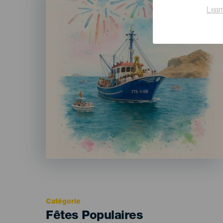
Lear
Catégorie
Categoría
Fêtes Populaires