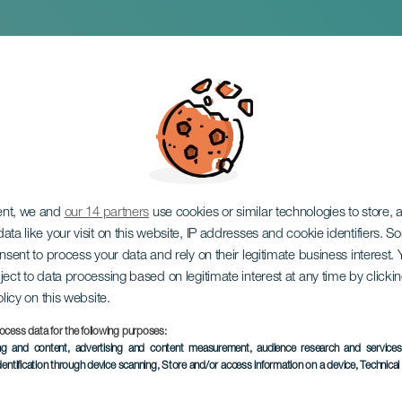
La Caleta de Adeje
ent, we and
our 14 partners
use cookies or similar technologies to store,
ata like your visit on this website, IP addresses and cookie identifiers. 
onsent to process your data and rely on their legitimate business interest
ject to data processing based on legitimate interest at any time by click
olicy on this website.
5 to 9 August
ocess data for the following purposes:
Localidad
Adeje
ing and content, advertising and content measurement, audience research and service
dentification through device scanning
, Store and/or access information on a device
, Technica
Descripción
Les festivités de La Calet