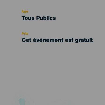
del
evento
Âge
Edad
Tous Publics
Recomendada
Prix
Cet événement est gratuit