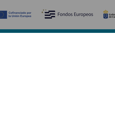
Découvrir
I
Mariages
Côtes et plages
A
Croisières
Culture
Ve
Gastronomie
Tourisme actif
H
Tous les articles