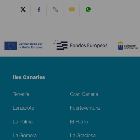
Contenido
Menú
îles Canaries
Footer
Tenerife
Gran Canaria
Lanzarote
Fuerteventura
La Palma
El Hierro
La Gomera
La Graciosa