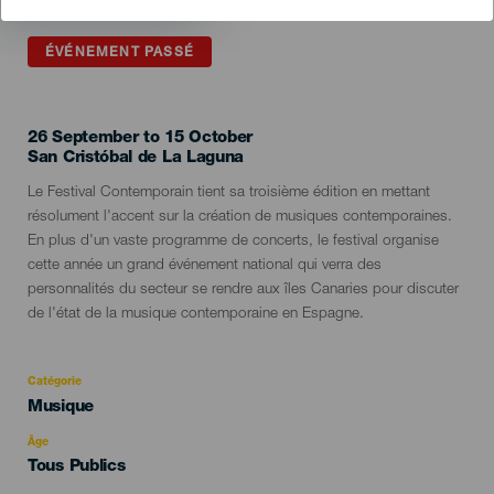
ÉVÉNEMENT PASSÉ
26 September to 15 October
Localidad
San Cristóbal de La Laguna
Descripción
Le Festival Contemporain tient sa troisième édition en mettant
del
résolument l'accent sur la création de musiques contemporaines.
evento
En plus d'un vaste programme de concerts, le festival organise
cette année un grand événement national qui verra des
personnalités du secteur se rendre aux îles Canaries pour discuter
de l'état de la musique contemporaine en Espagne.
Catégorie
Categoría
Musique
del
evento
Âge
Edad
Tous Publics
Recomendada