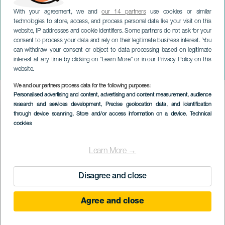
With your agreement, we and
our 14 partners
use cookies or similar
technologies to store, access, and process personal data like your visit on this
website, IP addresses and cookie identifiers. Some partners do not ask for your
consent to process your data and rely on their legitimate business interest. You
TENERIFE
can withdraw your consent or object to data processing based on legitimate
Festival Contemporáneo
interest at any time by clicking on “Learn More” or in our Privacy Policy on this
2023
website.
We and our partners process data for the following purposes:
Imagen
Personalised advertising and content, advertising and content measurement, audience
Listado
research and services development
, Precise geolocation data, and identification
through device scanning
, Store and/or access information on a device
, Technical
cookies
Learn More →
Disagree and close
Agree and close