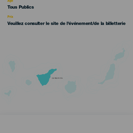
evento
Âge
Edad
Tous Publics
Recomendada
Prix
Veuillez consulter le site de l'événement/de la billetterie
TENERIFE