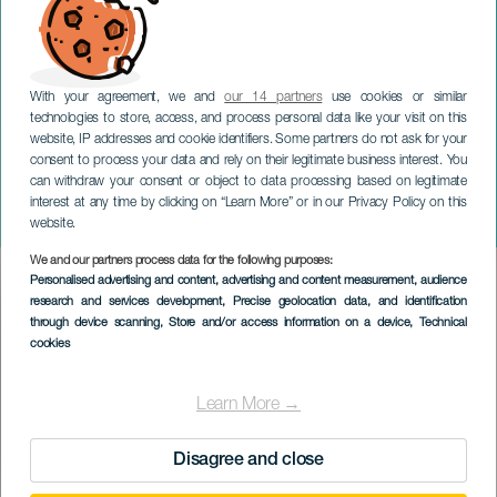
With your agreement, we and
our 14 partners
use cookies or similar
technologies to store, access, and process personal data like your visit on this
website, IP addresses and cookie identifiers. Some partners do not ask for your
consent to process your data and rely on their legitimate business interest. You
TENERIFE
can withdraw your consent or object to data processing based on legitimate
Ensemble Lothar Siemens
interest at any time by clicking on “Learn More” or in our Privacy Policy on this
en concert
website.
We and our partners process data for the following purposes:
Imagen
Personalised advertising and content, advertising and content measurement, audience
Listado
research and services development
, Precise geolocation data, and identification
through device scanning
, Store and/or access information on a device
, Technical
cookies
Learn More →
Disagree and close