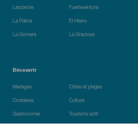
Lanzarote
Fuerteventura
La Palma
El Hierro
La Gomera
La Graciosa
Découvrir
Mariages
Côtes et plages
Croisières
Culture
Gastronomie
Tourisme actif
Tous les articles