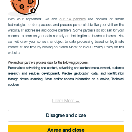
With your agreement, we and
our 14 partners
use cookies or similar
technologies to store, access, and process personal data like your visit on this
website, IP addresses and cookie identifiers. Some partners do not ask for your
consent to process your data and rely on their legitimate business interest. You
can withdraw your consent or object to data processing based on legitimate
TENERIFE
interest at any time by clicking on “Learn More” or in our Privacy Policy on this
Échos d'hiver
website.
We and our partners process data for the following purposes:
Imagen
Personalised advertising and content, advertising and content measurement, audience
Listado
research and services development
, Precise geolocation data, and identification
through device scanning
, Store and/or access information on a device
, Technical
cookies
Learn More →
Disagree and close
Agree and close