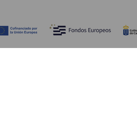
Découvrir
I
Mariages
Côtes et plages
A
Croisières
Culture
Ve
Gastronomie
Tourisme actif
H
Tous les articles