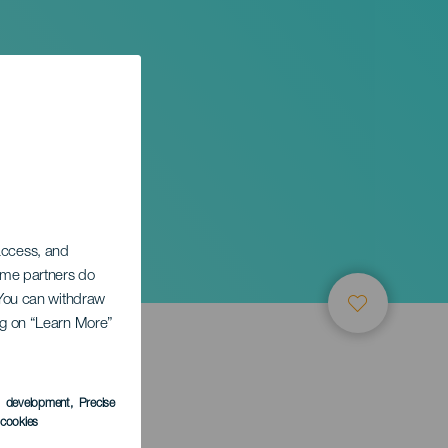
 access, and
Some partners do
. You can withdraw
ing on “Learn More”
s development
, Precise
l cookies