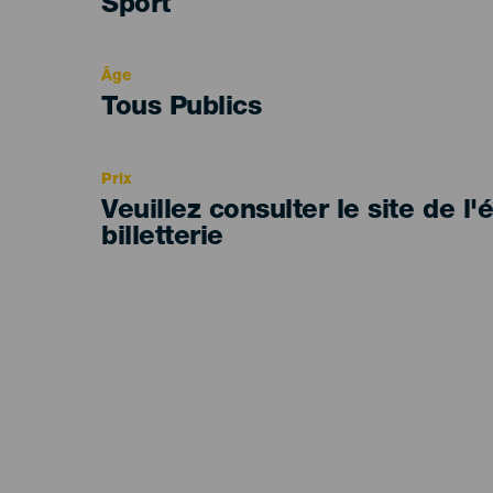
Categoría
Sport
del
evento
Âge
Edad
Tous Publics
Recomendada
Prix
Veuillez consulter le site de l
billetterie