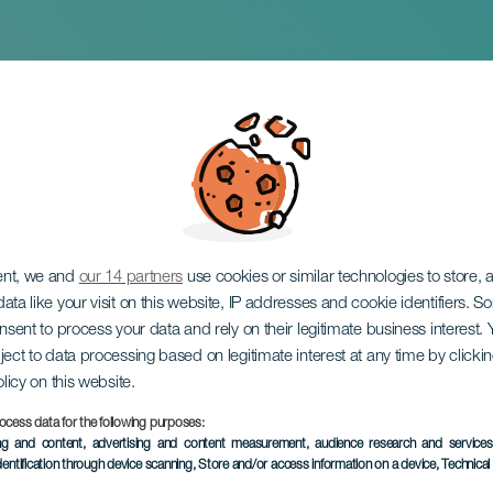
ur la SLA
ent, we and
our 14 partners
use cookies or similar technologies to store,
ata like your visit on this website, IP addresses and cookie identifiers. 
onsent to process your data and rely on their legitimate business interest
ject to data processing based on legitimate interest at any time by click
olicy on this website.
ocess data for the following purposes:
ÉVÉNEMENT PASSÉ
ing and content, advertising and content measurement, audience research and service
dentification through device scanning
, Store and/or access information on a device
, Technica