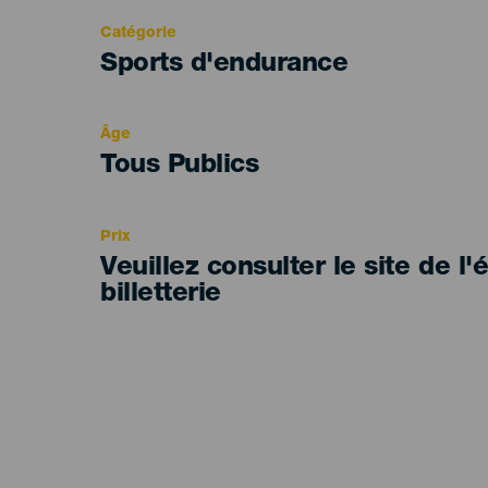
Catégorie
Categoría
Sports d'endurance
del
evento
Âge
Edad
Tous Publics
Recomendada
Prix
Veuillez consulter le site de l
billetterie