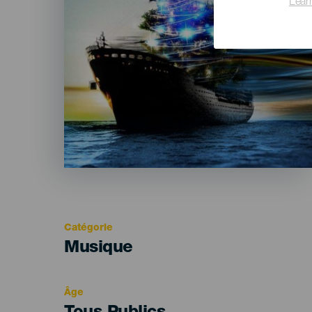
Lear
Catégorie
Categoría
Musique
del
evento
Âge