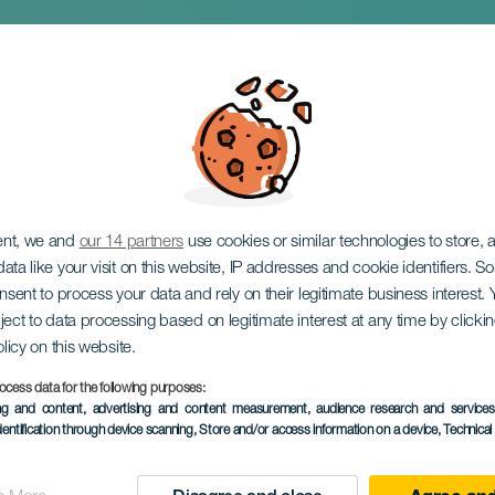
e Noël des Ports de
ent, we and
our 14 partners
use cookies or similar technologies to store,
ata like your visit on this website, IP addresses and cookie identifiers. 
onsent to process your data and rely on their legitimate business interest
ject to data processing based on legitimate interest at any time by click
olicy on this website.
25 December 2026
ocess data for the following purposes:
ing and content, advertising and content measurement, audience research and service
Localidad
Santa Cruz de Tener
dentification through device scanning
, Store and/or access information on a device
, Technica
Descripción
Chaque 25 décembre, la D