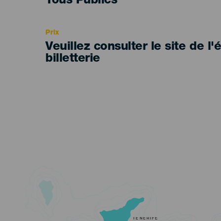
Edad
Tous Publics
Recomendada
Prix
Veuillez consulter le site de l
billetterie
TENERIFE