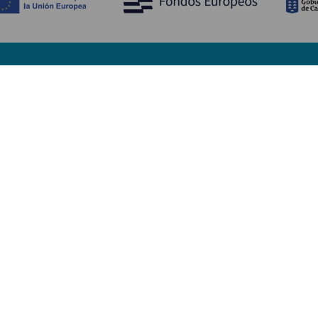
Découvrir
I
Mariages
Côtes et plages
A
Croisières
Culture
Ve
Gastronomie
Tourisme actif
H
Tous les articles