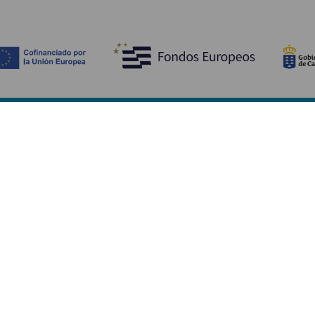
Découvrir
I
Mariages
Côtes et plages
A
Croisières
Culture
Ve
Gastronomie
Tourisme actif
H
Tous les articles