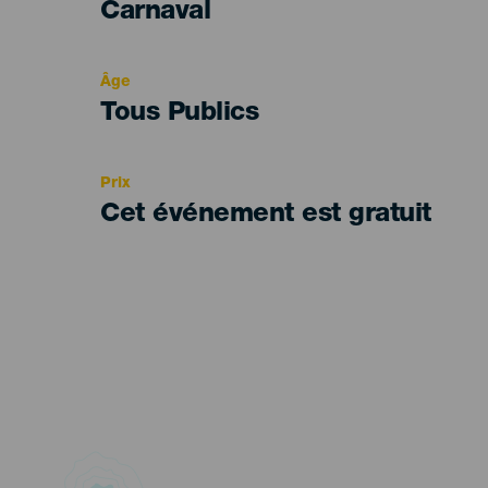
Categoría
Carnaval
del
evento
Âge
Edad
Tous Publics
Recomendada
Prix
Cet événement est gratuit