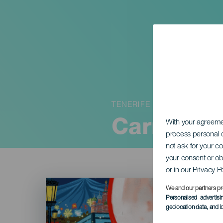
TENERIFE
Carnaval 
With your agreem
process personal d
not ask for your c
your consent or ob
or in our Privacy P
Imagen
Listado
We and our partners pr
Personalised advertis
geolocation data, and i