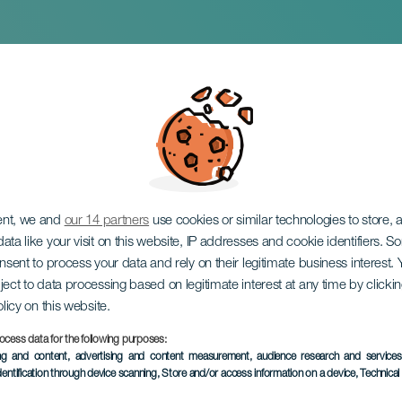
d'Icod de los Vinos
ent, we and
our 14 partners
use cookies or similar technologies to store,
ata like your visit on this website, IP addresses and cookie identifiers. 
onsent to process your data and rely on their legitimate business interest
ject to data processing based on legitimate interest at any time by click
olicy on this website.
ocess data for the following purposes:
ing and content, advertising and content measurement, audience research and service
dentification through device scanning
, Store and/or access information on a device
, Technica