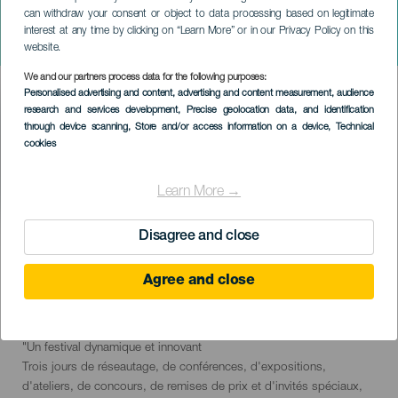
can withdraw your consent or object to data processing based on legitimate
TENERIFE
interest at any time by clicking on “Learn More” or in our Privacy Policy on this
Canary Web Show
website.
We and our partners process data for the following purposes:
Imagen
Personalised advertising and content, advertising and content measurement, audience
Listado
research and services development
, Precise geolocation data, and identification
through device scanning
, Store and/or access information on a device
, Technical
cookies
Learn More →
ÉVÉNEMENT PASSÉ
Disagree and close
Agree and close
3 to 5 November
Localidad
Santa Cruz de Tenerife
Descripción
"Un festival dynamique et innovant
del
Trois jours de réseautage, de conférences, d'expositions,
evento
d'ateliers, de concours, de remises de prix et d'invités spéciaux,