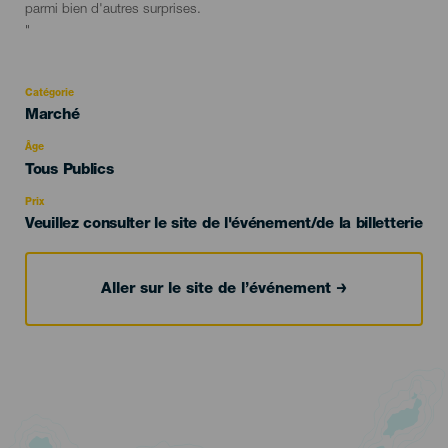
parmi bien d'autres surprises.
"
Catégorie
Categoría
Marché
del
evento
Âge
Edad
Tous Publics
Recomendada
Prix
Veuillez consulter le site de l'événement/de la billetterie
Aller sur le site de l’événement