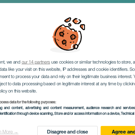
Lanzarote en conce
ent, we and
our 14 partners
use cookies or similar technologies to store,
ata like your visit on this website, IP addresses and cookie identifiers. 
onsent to process your data and rely on their legitimate business interest
ject to data processing based on legitimate interest at any time by click
olicy on this website.
ocess data for the following purposes:
ing and content, advertising and content measurement, audience research and service
ÉVÉNEMENT PASSÉ
dentification through device scanning
, Store and/or access information on a device
, Technica
13 July 2025
Localidad
Candelaria
n More →
Disagree and close
Agree and