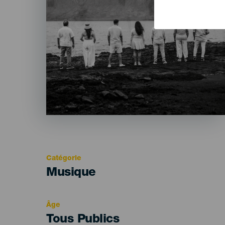
Catégorie
Categoría
Musique
del
evento
Âge
Edad
Tous Publics