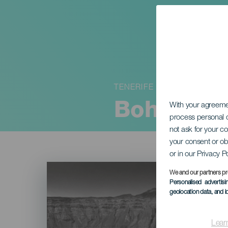
TENERIFE
Bohemia 
With your agreem
process personal d
not ask for your c
your consent or ob
or in our Privacy P
Imagen
Listado
We and our partners pr
Personalised advertis
geolocation data, and i
Lear