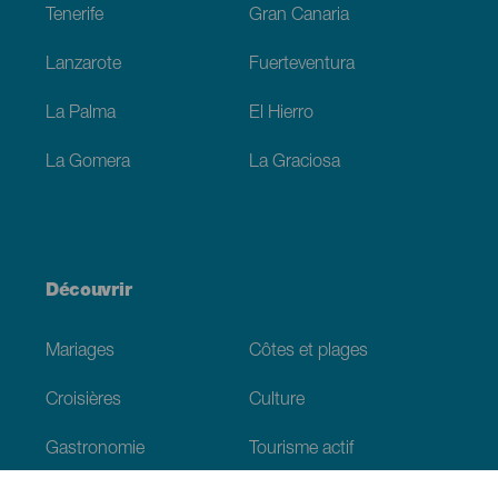
Tenerife
Gran Canaria
Lanzarote
Fuerteventura
La Palma
El Hierro
La Gomera
La Graciosa
Découvrir
Mariages
Côtes et plages
Croisières
Culture
Gastronomie
Tourisme actif