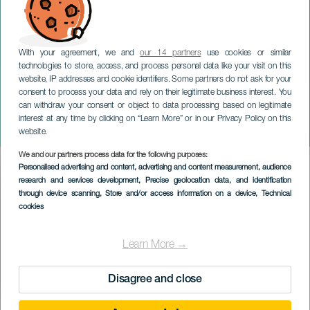
With your agreement, we and
our 14 partners
use cookies or similar
technologies to store, access, and process personal data like your visit on this
website, IP addresses and cookie identifiers. Some partners do not ask for your
consent to process your data and rely on their legitimate business interest. You
TENERIFE
can withdraw your consent or object to data processing based on legitimate
Antonia San Juan: La ropa
interest at any time by clicking on “Learn More” or in our Privacy Policy on this
vieja de Cuca
website.
We and our partners process data for the following purposes:
Imagen
Personalised advertising and content, advertising and content measurement, audience
Listado
research and services development
, Precise geolocation data, and identification
through device scanning
, Store and/or access information on a device
, Technical
cookies
Learn More →
Disagree and close