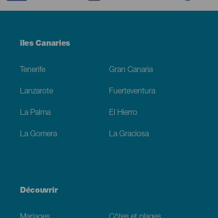
Menú
îles Canaries
Footer
Tenerife
Gran Canaria
Lanzarote
Fuerteventura
La Palma
El Hierro
La Gomera
La Graciosa
Découvrir
Mariages
Côtes et plages