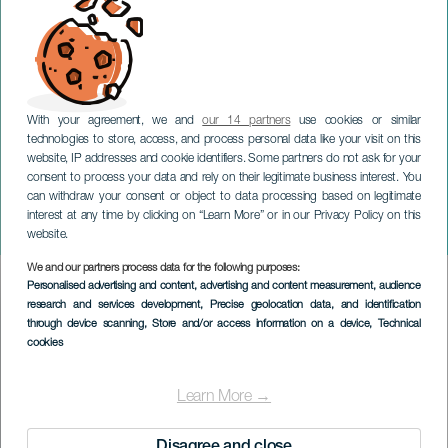
With your agreement, we and
our 14 partners
use cookies or similar
technologies to store, access, and process personal data like your visit on this
website, IP addresses and cookie identifiers. Some partners do not ask for your
consent to process your data and rely on their legitimate business interest. You
LANZAROTE
can withdraw your consent or object to data processing based on legitimate
Vents de joie : un
interest at any time by clicking on “Learn More” or in our Privacy Policy on this
hommage à Los Buches
website.
We and our partners process data for the following purposes:
Imagen
Personalised advertising and content, advertising and content measurement, audience
Listado
research and services development
, Precise geolocation data, and identification
through device scanning
, Store and/or access information on a device
, Technical
cookies
Learn More →